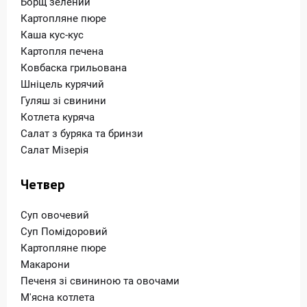
Борщ зелений
Картопляне пюре
Каша кус-кус
Картопля печена
Ковбаска грильована
Шніцель курячий
Гуляш зі свинини
Котлета куряча
Салат з буряка та бринзи
Салат Мізерія
Четвер
Суп овочевий
Суп Помідоровий
Картопляне пюре
Макарони
Печеня зі свининою та овочами
М'ясна котлета