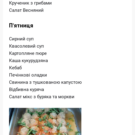
Крученик з грибами
Салат Весняний
Пʼятниця
Сирний суп
Квасолевий суп
Картопляне пюре
Каша кукурудзяна
Кебаб
Печінкові оладки
Свинина з тушкованою капустою
Відбивна куряча
Салат мікс з буряка та моркви